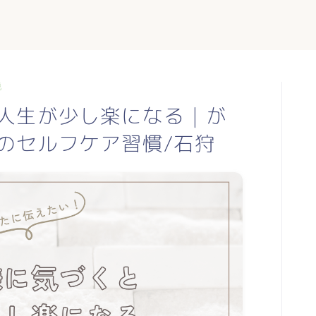
説
人生が少し楽になる｜が
のセルフケア習慣/石狩
TOP
profile
blog
日常に使える東洋医学
mumiのつぶやき
お手軽薬膳