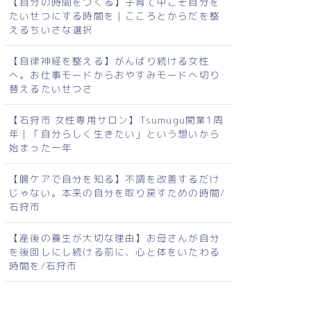
【自分の時間をつくる】子育て中こそ自分を
たいせつにする時間を｜こころとからだを整
えるちいさな選択
【自律神経を整える】がんばり続ける女性
へ。お仕事モードからおやすみモードへ切り
替えるたいせつさ
【石狩市 女性専用サロン】Tsumugu開業1周
年｜「自分らしく生きたい」という想いから
始まった一年
【腸ケアで自分を知る】不調を改善するだけ
じゃない。本来の自分を取り戻すための時間/
石狩市
【産後の養生が大切な理由】お母さんが自分
を後回しにし続ける前に、心と体をいたわる
時間を/石狩市