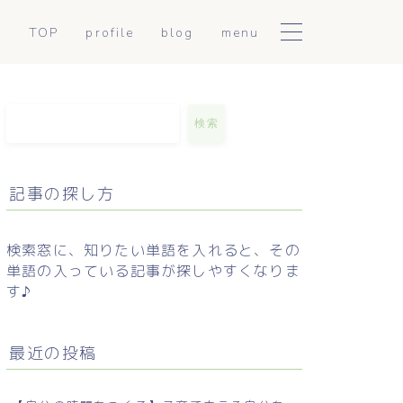
TOP
profile
blog
menu
陰陽アロマトリートメント
日常に使える東洋医学
こころとからだ整えセッシ
mumiのつぶやき
検索
ョン
お手軽薬膳
記事の探し方
セルフケア解説
検索窓に、知りたい単語を入れると、その
単語の入っている記事が探しやすくなりま
す♪
最近の投稿