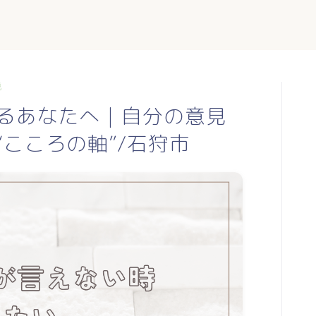
説
るあなたへ｜自分の意見
こころの軸”/石狩市
TOP
profile
blog
日常に使える東洋医学
mumiのつぶやき
お手軽薬膳