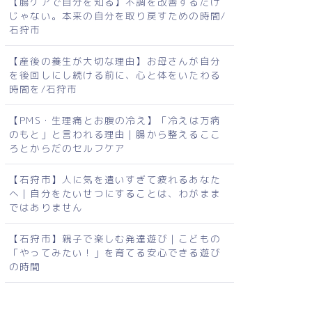
【腸ケアで自分を知る】不調を改善するだけ
じゃない。本来の自分を取り戻すための時間/
石狩市
【産後の養生が大切な理由】お母さんが自分
を後回しにし続ける前に、心と体をいたわる
時間を/石狩市
【PMS・生理痛とお腹の冷え】「冷えは万病
のもと」と言われる理由｜腸から整えるここ
ろとからだのセルフケア
【石狩市】人に気を遣いすぎて疲れるあなた
へ｜自分をたいせつにすることは、わがまま
ではありません
【石狩市】親子で楽しむ発達遊び｜こどもの
「やってみたい！」を育てる安心できる遊び
の時間