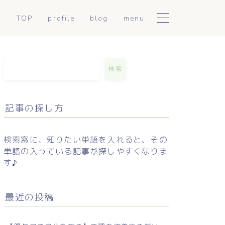
TOP
profile
blog
menu
陰陽アロマトリートメント
日常に使える東洋医学
こころとからだ整えセッシ
mumiのつぶやき
検索
ョン
お手軽薬膳
記事の探し方
セルフケア解説
検索窓に、知りたい単語を入れると、その
単語の入っている記事が探しやすくなりま
す♪
最近の投稿