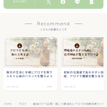
SHARE
Recommend
こちらの記事もどうぞ
毎日の生活に手軽にアロマを取り
初秋の北海道で乱れやすい自
入れて心身のバランスを整えよう
経、アロマで睡眠を整える方
2023.08.04
アロマ
2024.08.23
ア
HOME
アロマ
産後のママ必見！肩こり解消法とアロマの相乗効果でリラ
＞
＞