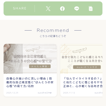
SHARE
Recommend
こちらの記事もどうぞ
自尊心が高いのに苦しい理由｜防
「なんでイライラするの？」
衛的な自己肯定感と“ほんとうの安
と似たこどもに感じるモヤモ
心感”の育て方/石狩
正体と、心が軽くなる向き合
方/石狩
2025.12.23
mumiのつぶやき
2025.11.12
mumiのつぶ