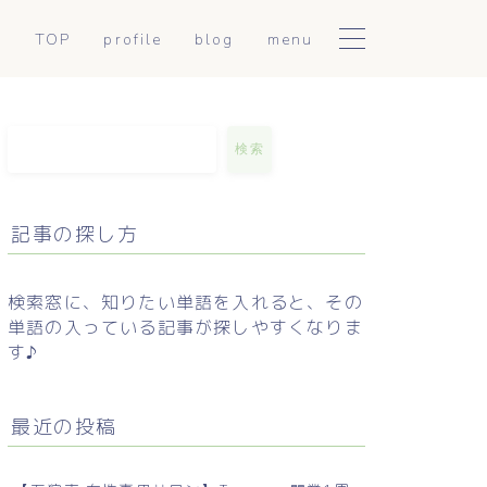
TOP
profile
blog
menu
陰陽アロマトリートメント
日常に使える東洋医学
こころとからだ整えセッシ
mumiのつぶやき
検索
ョン
お手軽薬膳
記事の探し方
セルフケア解説
検索窓に、知りたい単語を入れると、その
単語の入っている記事が探しやすくなりま
す♪
最近の投稿