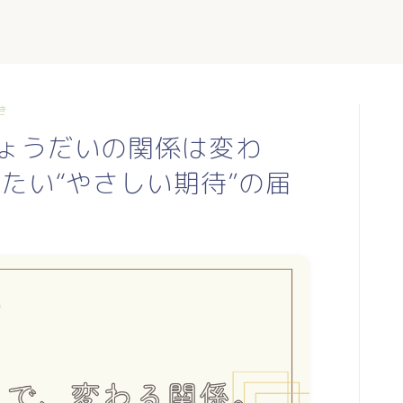
き
ょうだいの関係は変わ
たい“やさしい期待”の届
TOP
profile
blog
日常に使える東洋医学
mumiのつぶやき
お手軽薬膳