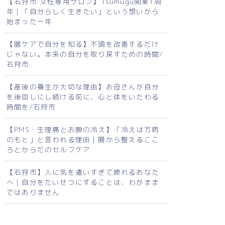
【石狩市 女性専用サロン】Tsumugu開業1周
年｜「自分らしく生きたい」という想いから
始まった一年
【腸ケアで自分を知る】不調を改善するだけ
じゃない。本来の自分を取り戻すための時間/
石狩市
【産後の養生が大切な理由】お母さんが自分
を後回しにし続ける前に、心と体をいたわる
時間を/石狩市
【PMS・生理痛とお腹の冷え】「冷えは万病
のもと」と言われる理由｜腸から整えるここ
ろとからだのセルフケア
【石狩市】人に気を遣いすぎて疲れるあなた
へ｜自分をたいせつにすることは、わがまま
ではありません