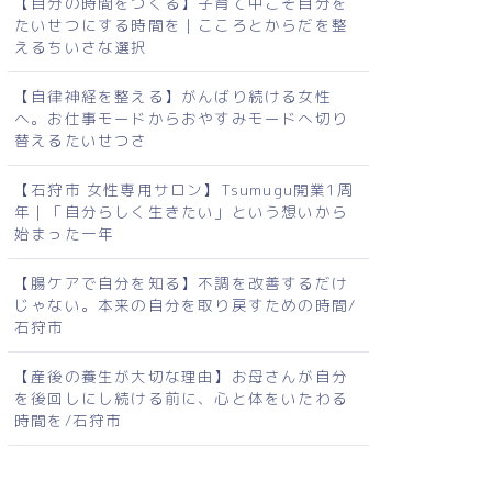
【自分の時間をつくる】子育て中こそ自分を
たいせつにする時間を｜こころとからだを整
えるちいさな選択
【自律神経を整える】がんばり続ける女性
へ。お仕事モードからおやすみモードへ切り
替えるたいせつさ
【石狩市 女性専用サロン】Tsumugu開業1周
年｜「自分らしく生きたい」という想いから
始まった一年
【腸ケアで自分を知る】不調を改善するだけ
じゃない。本来の自分を取り戻すための時間/
石狩市
【産後の養生が大切な理由】お母さんが自分
を後回しにし続ける前に、心と体をいたわる
時間を/石狩市