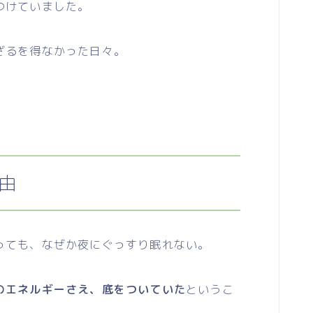
つけていました。
ざるを得なかった日々。
。
由
ても、なぜか夜にぐっすり眠れない。
のエネルギーさえ、底をついていた
というこ