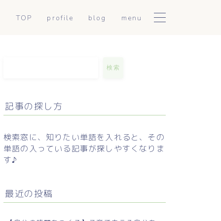
TOP
profile
blog
menu
陰陽アロマトリートメント
日常に使える東洋医学
こころとからだ整えセッシ
mumiのつぶやき
検索
ョン
お手軽薬膳
記事の探し方
セルフケア解説
検索窓に、知りたい単語を入れると、その
単語の入っている記事が探しやすくなりま
す♪
最近の投稿