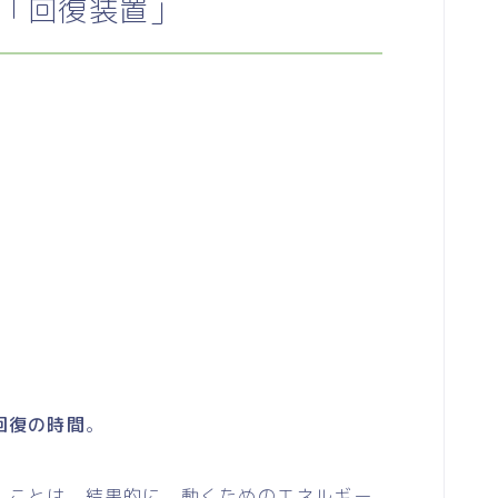
「回復装置」
回復の時間
。
ことは、結果的に、動くためのエネルギー