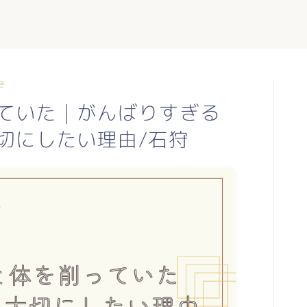
き
ていた｜がんばりすぎる
切にしたい理由/石狩
TOP
profile
blog
日常に使える東洋医学
mumiのつぶやき
お手軽薬膳