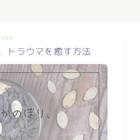
東洋医学
、トラウマを癒す方法
TOP
profile
blog
日常に使える東洋医学
mumiのつぶやき
お手軽薬膳