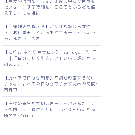
【自分の時間をつくる】子育て中こそ自分を
たいせつにする時間を｜こころとからだを整
えるちいさな選択
【自律神経を整える】がんばり続ける女性
へ。お仕事モードからおやすみモードへ切り
替えるたいせつさ
【石狩市 女性専用サロン】Tsumugu開業1周
年｜「自分らしく生きたい」という想いから
始まった一年
【腸ケアで自分を知る】不調を改善するだけ
じゃない。本来の自分を取り戻すための時間/
石狩市
【産後の養生が大切な理由】お母さんが自分
を後回しにし続ける前に、心と体をいたわる
時間を/石狩市