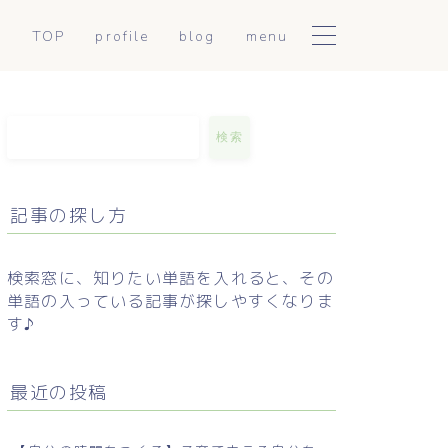
TOP
profile
blog
menu
陰陽アロマトリートメント
日常に使える東洋医学
こころとからだ整えセッシ
mumiのつぶやき
検索
ョン
お手軽薬膳
記事の探し方
セルフケア解説
検索窓に、知りたい単語を入れると、その
単語の入っている記事が探しやすくなりま
す♪
最近の投稿