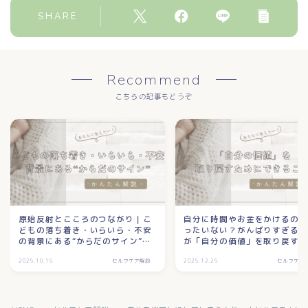
SHARE
Recommend
こちらの記事もどうぞ
原始反射とこころのつながり｜こ
自分に時間やお金をかけるの
どもの落ち着き・いらいら・不安
ったいない？がんばりすぎる
の背景にある“からだのサイン”と
が「自分の価値」を取り戻す
は？/石狩
にできること/石狩
2025.10.19
セルフケア解説
2025.12.26
セルフケア