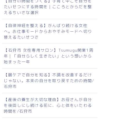
【自分の時間をつくる】子育て中こそ自分を
たいせつにする時間を｜こころとからだを整
えるちいさな選択
【自律神経を整える】がんばり続ける女性
へ。お仕事モードからおやすみモードへ切り
替えるたいせつさ
【石狩市 女性専用サロン】Tsumugu開業1周
年｜「自分らしく生きたい」という想いから
始まった一年
【腸ケアで自分を知る】不調を改善するだけ
じゃない。本来の自分を取り戻すための時間/
石狩市
【産後の養生が大切な理由】お母さんが自分
を後回しにし続ける前に、心と体をいたわる
時間を/石狩市