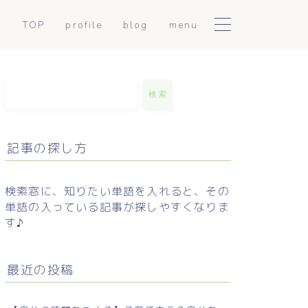
TOP
profile
blog
menu
陰陽アロマトリートメント
日常に使える東洋医学
こころとからだ整えセッシ
mumiのつぶやき
検索
ョン
お手軽薬膳
記事の探し方
セルフケア解説
検索窓に、知りたい単語を入れると、その
単語の入っている記事が探しやすくなりま
す♪
最近の投稿