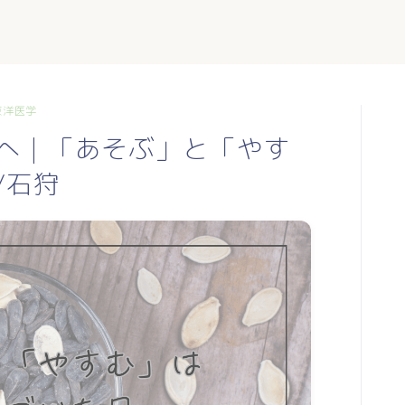
東洋医学
へ｜「あそぶ」と「やす
/石狩
TOP
profile
blog
日常に使える東洋医学
mumiのつぶやき
お手軽薬膳