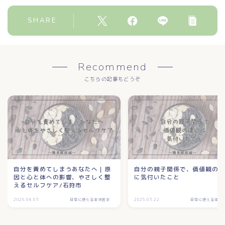
SHARE
Recommend
こちらの記事もどうぞ
自分を責めてしまうあなたへ｜原
自分の親子関係で、価値観の
因と心と体への影響、やさしく整
に気付いたこと
えるセルフケア/石狩市
2026.04.03
日常に使える東洋医学
2025.03.22
日常に使える東洋